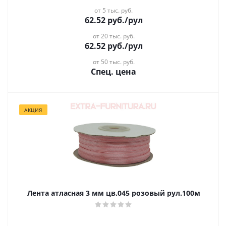
от 5 тыс. руб.
62.52
руб.
/рул
от 20 тыс. руб.
62.52
руб.
/рул
от 50 тыс. руб.
Спец. цена
АКЦИЯ
Лента атласная 3 мм цв.045 розовый рул.100м