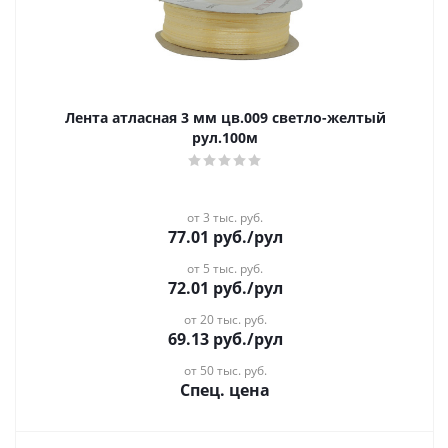
Лента атласная 3 мм цв.009 светло-желтый
рул.100м
от 3 тыс. руб.
77.01
руб.
/рул
от 5 тыс. руб.
72.01
руб.
/рул
от 20 тыс. руб.
69.13
руб.
/рул
от 50 тыс. руб.
Спец. цена