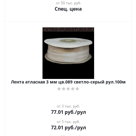
от 50 тыс. руб.
Спец. цена
Лента атласная 3 мм цв.089 светло-серый рул.100м
от 3 тыс. руб.
77.01
руб.
/рул
от 5 тыс. руб.
72.01
руб.
/рул