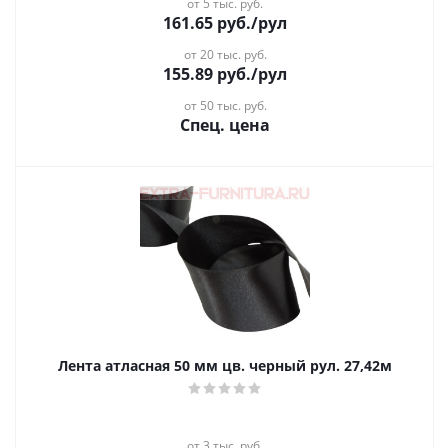
от 5 тыс. руб.
161.65
руб.
/рул
от 20 тыс. руб.
155.89
руб.
/рул
от 50 тыс. руб.
Спец. цена
Лента атласная 50 мм цв. черный рул. 27,42м
от 3 тыс. руб.