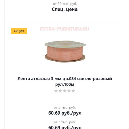
от 50 тыс. руб.
Спец. цена
АКЦИЯ
Лента атласная 3 мм цв.034 светло-розовый
рул.100м
от 3 тыс. руб.
60.69
руб.
/рул
от 5 тыс. руб.
60.69
руб.
/рул