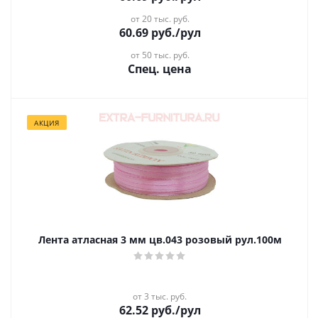
от 20 тыс. руб.
60.69
руб.
/рул
от 50 тыс. руб.
Спец. цена
АКЦИЯ
Лента атласная 3 мм цв.043 розовый рул.100м
от 3 тыс. руб.
62.52
руб.
/рул