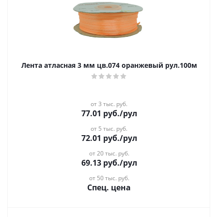
Лента атласная 3 мм цв.074 оранжевый рул.100м
от 3 тыс. руб.
77.01
руб.
/рул
от 5 тыс. руб.
72.01
руб.
/рул
от 20 тыс. руб.
69.13
руб.
/рул
от 50 тыс. руб.
Спец. цена