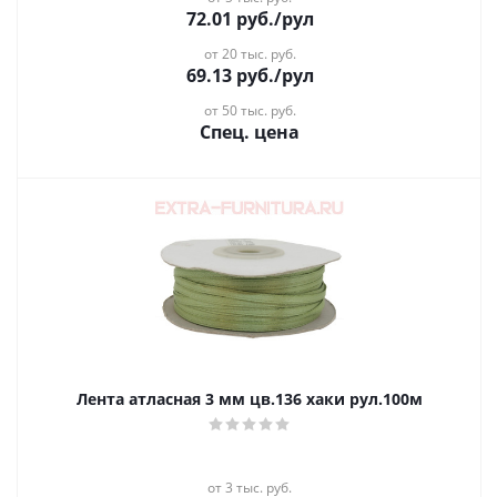
72.01
руб.
/рул
от 20 тыс. руб.
69.13
руб.
/рул
от 50 тыс. руб.
Спец. цена
Лента атласная 3 мм цв.136 хаки рул.100м
от 3 тыс. руб.