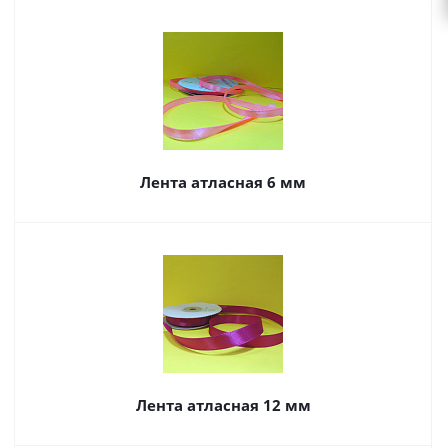
Лента атласная 6 мм
Лента атласная 12 мм