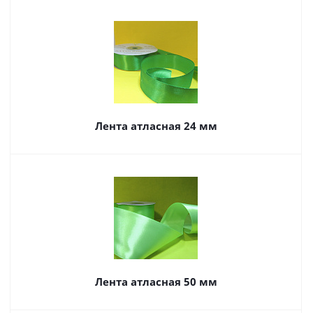
Лента атласная 24 мм
Лента атласная 50 мм