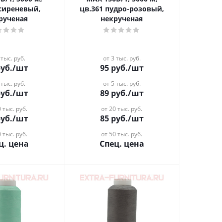
 сиреневый,
цв.361 пудро-розовый,
рученая
некрученая
 тыс. руб.
от 3 тыс. руб.
уб.
/шт
95
руб.
/шт
 тыс. руб.
от 5 тыс. руб.
уб.
/шт
89
руб.
/шт
 тыс. руб.
от 20 тыс. руб.
уб.
/шт
85
руб.
/шт
 тыс. руб.
от 50 тыс. руб.
ц. цена
Спец. цена