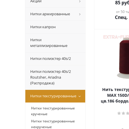
Акции
85
руб
от 50 ты
Нитки армированные
Спец.
Нитки капрон
Нитки
металлизированные
Нитки полиэстер 40s/2
Нитки полиэстер 40s/2
Routsher, Ariadna
(Распродажа)
Нить текст
MAX 150D/
Нитки текстурированные
цв.186 бордо
Нитки текстурированные
крученые
Нитки текстурированные
некрученые