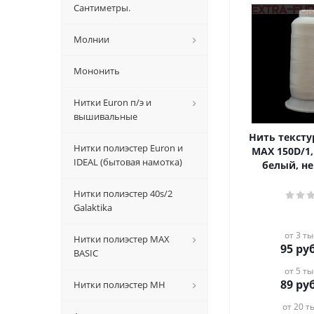
Сантиметры.
Молнии
Мононить
Нитки Euron п/э и
вышивальные
Нить текст
Нитки полиэстер Euron и
MAX 150D/1, 
IDEAL (бытовая намотка)
белый, н
Нитки полиэстер 40s/2
Galaktika
от 3 ты
Нитки полиэстер MAX
95
руб
BASIC
от 5 ты
89
руб
Нитки полиэстер MH
от 20 ты