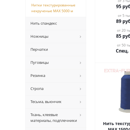
от 3 ты
Нитки текстурированные
95
руб
некрученые MAX 5000 м
от 5 ты
89
руб
Нить спандекс
от 20 ты
85
руб
Ножницы
от 50 ты
Перчатки
Спец.
Пуговицы
Резинка
Стропа
Тесьма, вьюнчик
Ткань, клеевые
материалы, подплечники
Нить текст
MAX 150D/