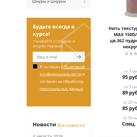
Шнуры и шнурки
Будьте всегда в
Нить текст
курсе!
MAX 150D/
цв.362 пуд
Узнавайте о скидках и
акциях первым
некру
Я согласен с
Политикой
от 3 ты
конфиденциальности
и
95
руб
согласен на обработку
от 5 ты
персональных данных
89
руб
от 20 ты
85
руб
от 50 ты
Спец.
Новости
Все новости
4 августа 2026