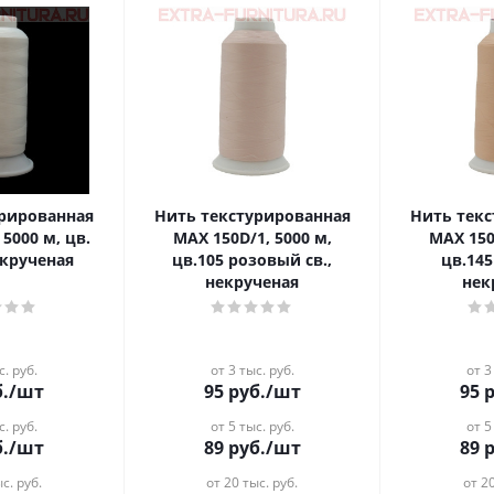
урированная
Нить текстурированная
Нить тек
5000 м, цв.
MAX 150D/1, 5000 м,
MAX 150
екрученая
цв.105 розовый св.,
цв.14
некрученая
нек
с. руб.
от 3 тыс. руб.
от 3
.
/шт
95
руб.
/шт
95
р
с. руб.
от 5 тыс. руб.
от 5
.
/шт
89
руб.
/шт
89
р
с. руб.
от 20 тыс. руб.
от 20