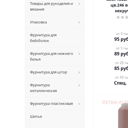
Товары для рукоделия и
цв.246 
вязания
некру
Упаковка
от 3 ты
Фурнитура для
95
руб
бейсболок
от 5 ты
89
руб
Фурнитура для нижнего
белья
от 20 ты
85
руб
Фурнитура для штор
от 50 ты
Спец.
Фурнитура
металлическая
Фурнитура пластиковая
Шитье