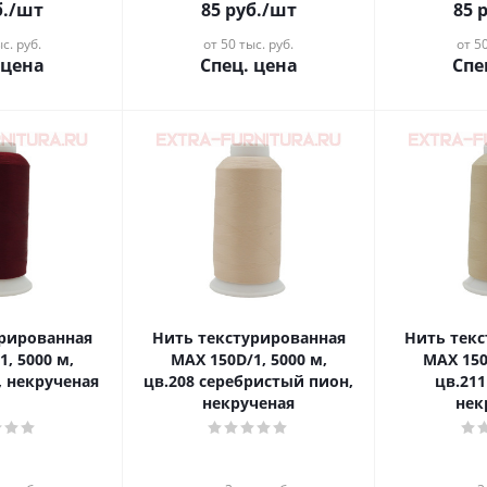
.
/шт
85
руб.
/шт
85
р
с. руб.
от 50 тыс. руб.
от 50
 цена
Спец. цена
Спе
урированная
Нить текстурированная
Нить тек
1, 5000 м,
MAX 150D/1, 5000 м,
MAX 150
, некрученая
цв.208 серебристый пион,
цв.21
некрученая
нек