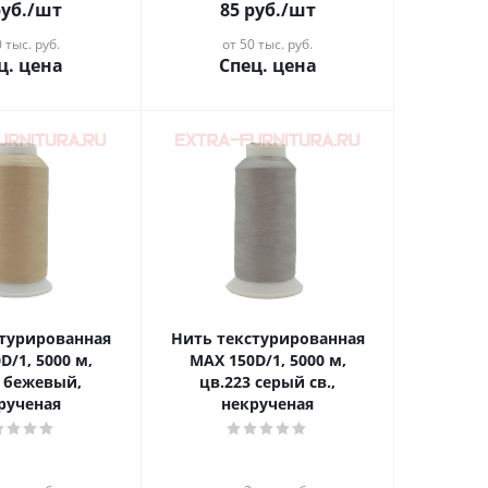
уб.
/шт
85
руб.
/шт
 тыс. руб.
от 50 тыс. руб.
ц. цена
Спец. цена
стурированная
Нить текстурированная
D/1, 5000 м,
MAX 150D/1, 5000 м,
1 бежевый,
цв.223 серый св.,
рученая
некрученая