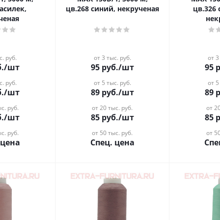
василек,
цв.268 синий, некрученая
цв.326
ченая
нек
с. руб.
от 3 тыс. руб.
от 3
.
/шт
95
руб.
/шт
95
р
с. руб.
от 5 тыс. руб.
от 5
.
/шт
89
руб.
/шт
89
р
с. руб.
от 20 тыс. руб.
от 20
.
/шт
85
руб.
/шт
85
р
с. руб.
от 50 тыс. руб.
от 50
 цена
Спец. цена
Спе