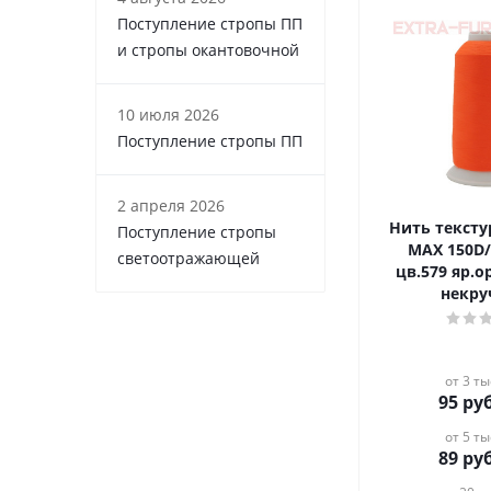
Поступление стропы ПП
и стропы окантовочной
10 июля 2026
Поступление стропы ПП
2 апреля 2026
Нить текст
Поступление стропы
MAX 150D/
светоотражающей
цв.579 яр.о
некру
от 3 ты
95
руб
от 5 ты
89
руб