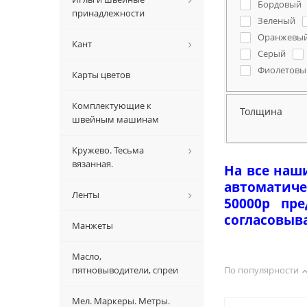
Бордовый
принадлежности
Зеленый
Оранжевы
Кант
Серый
Фиолетовы
Карты цветов
Комплектующие к
Толщина
швейным машинам
Кружево. Тесьма
вязанная.
На все наш
автоматиче
Ленты
50000р пр
согласовыв
Манжеты
Масло,
пятновыводители, спреи
По популярности
Мел. Маркеры. Метры.