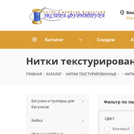
Ваш
Мах
Каталог
Скидки
А
Нитки текстурирова
ГЛАВНАЯ
-
КАТАЛОГ
-
НИТКИ ТЕКСТУРИРОВАННЫЕ
-
НИТК
Бегунки и пуллеры для
Фильтр по п
бегунков
Цвет
Бейка
Бежевый
Иглы и швейные