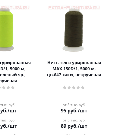
стурированная
Нить текстурированная
D/1, 5000 м,
MAX 150D/1, 5000 м,
зеленый яр.,
цв.647 хаки, некрученая
рученая
 тыс. руб.
от 3 тыс. руб.
уб.
/шт
95
руб.
/шт
 тыс. руб.
от 5 тыс. руб.
уб.
/шт
89
руб.
/шт