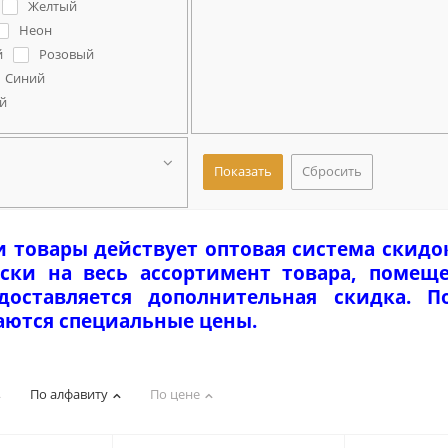
Желтый
Неон
й
Розовый
Синий
й
Сбросить
и товары действует оптовая система скидо
ски на весь ассортимент товара, помеще
едоставляется дополнительная скидка. 
аются специальные цены.
По алфавиту
По цене