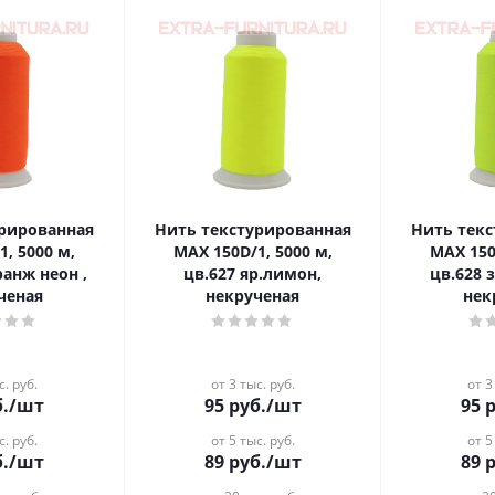
урированная
Нить текстурированная
Нить тек
1, 5000 м,
MAX 150D/1, 5000 м,
MAX 150
ранж неон ,
цв.627 яр.лимон,
цв.628 
ченая
некрученая
нек
с. руб.
от 3 тыс. руб.
от 3
.
/шт
95
руб.
/шт
95
р
с. руб.
от 5 тыс. руб.
от 5
.
/шт
89
руб.
/шт
89
р