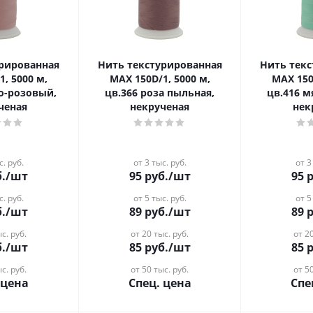
урированная
Нить текстурированная
Нить тек
1, 5000 м,
MAX 150D/1, 5000 м,
MAX 150
ро-розовый,
цв.366 роза пыльная,
цв.416 м
ченая
некрученая
нек
с. руб.
от 3 тыс. руб.
от 3
.
/шт
95
руб.
/шт
95
р
с. руб.
от 5 тыс. руб.
от 5
.
/шт
89
руб.
/шт
89
р
с. руб.
от 20 тыс. руб.
от 20
.
/шт
85
руб.
/шт
85
р
с. руб.
от 50 тыс. руб.
от 50
 цена
Спец. цена
Спе