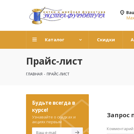
Ва
Мах
Каталог
Скидки
А
Прайс-лист
ГЛАВНАЯ
-
ПРАЙС-ЛИСТ
Будьте всегда в
курсе!
Запрос 
Узнавайте о скидках и
акциях первым
Комментарий