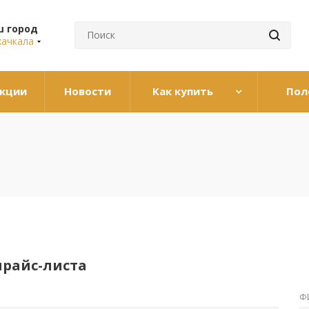
ш город
ачкала
кции
Новости
Как купить
Пол
прайс-листа
Ф