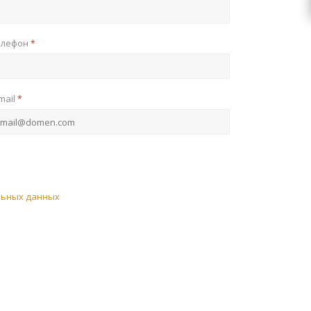
елефон
*
mail
*
льных данных