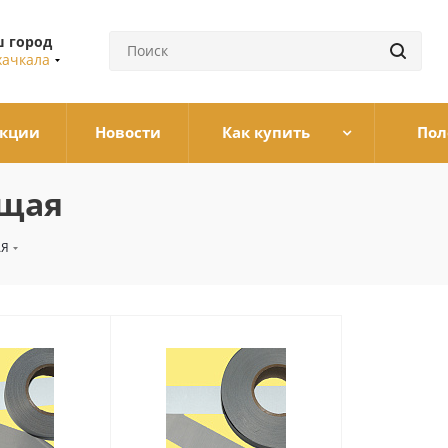
 город
ачкала
кции
Новости
Как купить
Пол
ющая
АЯ