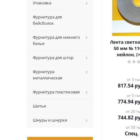
Упаковка
Фурнитура для
бейсболок
Фурнитура для нижнего
Лента свет
белья
50 мм № 11
нейлон, (>
Фурнитура для штор
Фурнитура
металлическая
от 3 ты
817.54
ру
Фурнитура пластиковая
от 5 ты
774.94
ру
Шитье
от 20 ты
744.82
ру
Шнуры и шнурки
от 50 ты
Спец.