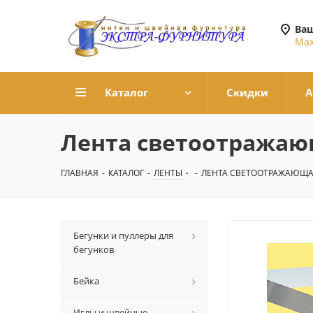
Ваш
Мах
Каталог
Скидки
А
Лента светоотража
ГЛАВНАЯ
-
КАТАЛОГ
-
ЛЕНТЫ
-
ЛЕНТА СВЕТООТРАЖАЮЩ
Бегунки и пуллеры для
бегунков
Бейка
Иглы и швейные