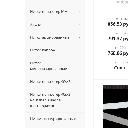
Нитки полиэстер MH
от 3 ты
856.53
ру
Акции
от 5 ты
Нитки армированные
791.37
ру
от 20 ты
Нитки капрон
760.86
ру
от 50 ты
Нитки
Спец.
металлизированные
Нитки полиэстер 40s/2
Нитки полиэстер 40s/2
Routsher, Ariadna
(Распродажа)
Нитки текстурированные