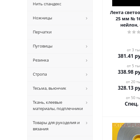
Нить спандекс
Лента свет
Ножницы
25 мм № 1
нейлон, 
Перчатки
Пуговицы
от 3 ты
381.41
ру
Резинка
от 5 ты
338.98
ру
Стропа
от 20 ты
328.13
ру
Тесьма, вьюнчик
от 50 ты
Ткань, клеевые
Спец.
материалы, подплечники
Товары для рукоделия и
вязания