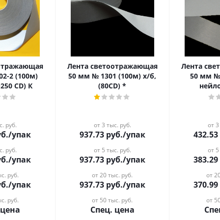
оотражающая
Лента светоотражающая
Лента св
02-2 (100м)
50 мм № 1301 (100м) х/б,
50 мм №
250 CD) К
(80CD) *
нейло
с. руб.
от 3 тыс. руб.
от 3
б.
/упак
937.73
руб.
/упак
432.53
с. руб.
от 5 тыс. руб.
от 5
б.
/упак
937.73
руб.
/упак
383.29
с. руб.
от 20 тыс. руб.
от 20
б.
/упак
937.73
руб.
/упак
370.99
с. руб.
от 50 тыс. руб.
от 50
 цена
Спец. цена
Спе