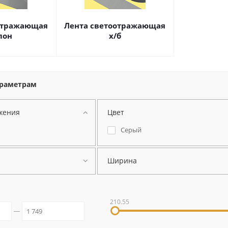
отражающая
Лента светоотражающая
лон
х/б
араметрам
жения
Цвет
Серый
Ширина
210.55