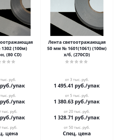
етоотражающая
Лента светоотражающая
 1302 (100м)
50 мм № 1601(1061) (100м)
н, (80 CD)
х/б, (270CD)
 тыс. руб.
от 3 тыс. руб.
руб.
/упак
1 495.41
руб.
/упак
 тыс. руб.
от 5 тыс. руб.
руб.
/упак
1 380.63
руб.
/упак
 тыс. руб.
от 20 тыс. руб.
руб.
/упак
1 328.71
руб.
/упак
 тыс. руб.
от 50 тыс. руб.
ц. цена
Спец. цена