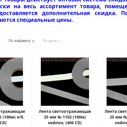
ски на весь ассортимент товара, помеще
едоставляется дополнительная скидка. 
аются специальные цены.
По алфавиту
По цене
оотражающая
Лента светоотражающая
Лента св
 (100м) х/б,
25 мм № 1102 (100м)
25 мм №
0CD)
нейлон, (400 CD)
нейло