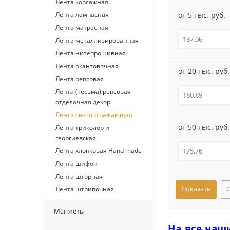
Лента корсажная
Лента лампасная
от 5 тыс. руб.
Лента матрасная
Лента металлизированная
Лента нитепрошивная
Лента окантовочная
от 20 тыс. руб.
Лента репсовая
Лента (тесьма) репсовая
отделочная декор
Лента светоотражающая
от 50 тыс. руб.
Лента триколор и
георгиевская
Лента хлопковая Hand made
Лента шифон
Лента шторная
Лента штрипочная
Манжеты
На все наш