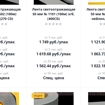
оотражающая
Лента светоотражающая
Лента св
602 (100м)
50 мм № 1101 (100м) х/б,
50 мм №
(270 CD)
(400CD)
нейлон,
с. руб.
от 3 тыс. руб.
от 3
б.
/упак
1 749
руб.
/упак
1 121.9
с. руб.
от 5 тыс. руб.
от 5
б.
/упак
1 619.68
руб.
/упак
1 063.7
с. руб.
от 20 тыс. руб.
от 20
б.
/упак
1 562.44
руб.
/упак
1 022.1
с. руб.
от 50 тыс. руб.
от 50
 цена
Спец. цена
Спе
АКЦИЯ