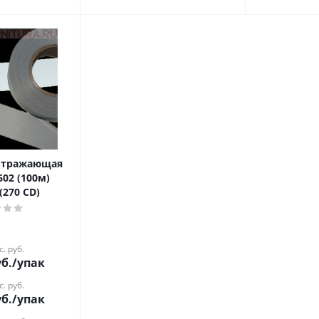
оотражающая
602 (100м)
(270 CD)
с. руб.
б.
/упак
с. руб.
б.
/упак