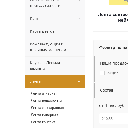
принадлежности
Лента свето
Кант
ней
Карты цветов
Комплектующие к
Фильтр по п
швейным машинам
Кружево. Тесьма
Наши предло
вязанная.
Акция
Ленты
Состав
Лента атласная
Лента вешалочная
от 3 тыс. руб.
Лента жаккардовая
Лента киперная
Лента контакт