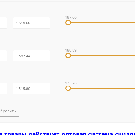
187.06
180.89
175.76
Сбросить
и товары действует оптовая система скидо