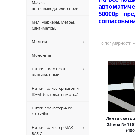
Масло,
автоматиче
пятновыводители, спреи
50000р пр
согласовыв
Мел. Маркеры. Метры.
Сантиметры.
Молнии
По популярности
Мононить
Нитки Euron п/э и
вышивальные
Нитки полиэстер Euron и
IDEAL (бытовая намотка)
Нитки полиэстер 40s/2
Galaktika
Лента свет
25 мм № 1101
Нитки полиэстер MAX
(40
BASIC