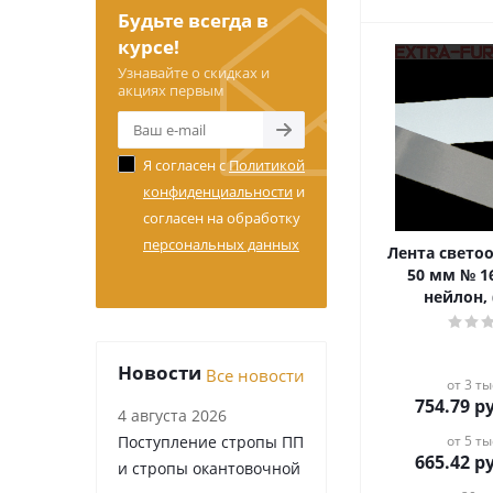
Будьте всегда в
курсе!
Узнавайте о скидках и
акциях первым
Я согласен с
Политикой
конфиденциальности
и
согласен на обработку
персональных данных
Лента свет
50 мм № 1
нейлон, 
Новости
Все новости
от 3 ты
754.79
ру
4 августа 2026
Поступление стропы ПП
от 5 ты
665.42
ру
и стропы окантовочной